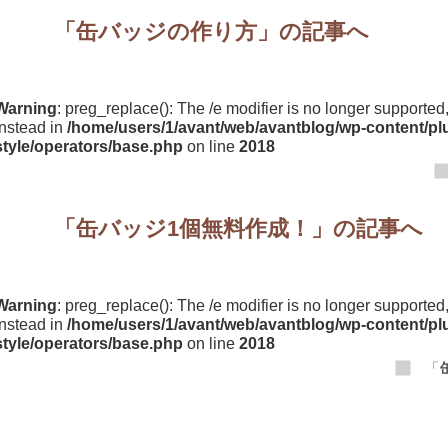
「
缶バッジの作り方
」の記事へ
Warning
: preg_replace(): The /e modifier is no longer supporte
instead in
/home/users/1/avant/web/avantblog/wp-content/plu
style/operators/base.php
on line
2018
「
缶バッジ1個無料作成！
」の記事へ
Warning
: preg_replace(): The /e modifier is no longer supporte
instead in
/home/users/1/avant/web/avantblog/wp-content/plu
style/operators/base.php
on line
2018
「