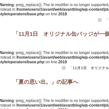
Warning
: preg_replace(): The /e modifier is no longer supporte
instead in
/home/users/1/avant/web/avantblog/wp-content/plu
style/operators/base.php
on line
2018
「
「
11月1日 オリジナル缶バッジが一
Warning
: preg_replace(): The /e modifier is no longer supporte
instead in
/home/users/1/avant/web/avantblog/wp-content/plu
style/operators/base.php
on line
2018
「
11月1日 オリジナ
「
夏の思い出。
」の記事へ
Warning
: preg_replace(): The /e modifier is no longer supporte
instead in
/home/users/1/avant/web/avantblog/wp-content/plu