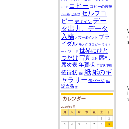
コピー
コピーの裏技
カード
セルフコ
セルフ
シール
デー
ピー
デザイン
タ出力、データ
入稿
ブラ
パワーポイント
イダル
モノクロコピー
ラミネ
世界にひと
ワード
ート
つだけ
席札
写真
名刺
席次表
年賀状
年賀状印刷
紙
紙のギ
招待状
看板
ャラリー
缶バッジ
製本
記念品
雪
2026年8月
月
火
水
木
金
土
日
1
2
3
4
5
6
7
8
9