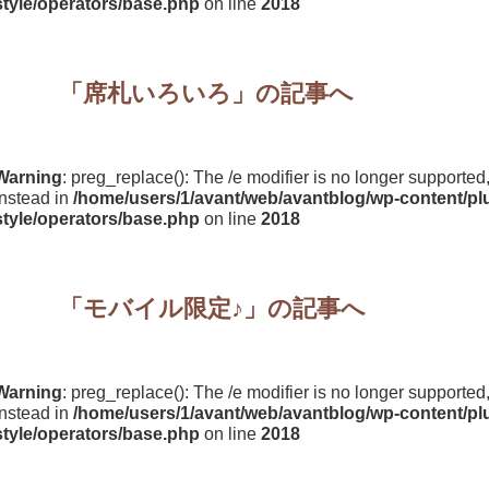
style/operators/base.php
on line
2018
「
席札いろいろ
」の記事へ
Warning
: preg_replace(): The /e modifier is no longer supporte
instead in
/home/users/1/avant/web/avantblog/wp-content/plu
style/operators/base.php
on line
2018
「
モバイル限定♪
」の記事へ
Warning
: preg_replace(): The /e modifier is no longer supporte
instead in
/home/users/1/avant/web/avantblog/wp-content/plu
style/operators/base.php
on line
2018