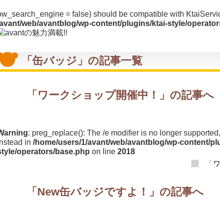
llow_search_engine = false) should be compatible with KtaiSer
avant/web/avantblog/wp-content/plugins/ktai-style/operato
「缶バッジ」の記事一覧
「
ワークショップ開催中！
」の記事へ
Warning
: preg_replace(): The /e modifier is no longer supporte
instead in
/home/users/1/avant/web/avantblog/wp-content/plu
style/operators/base.php
on line
2018
「
「
New缶バッジですよ！
」の記事へ