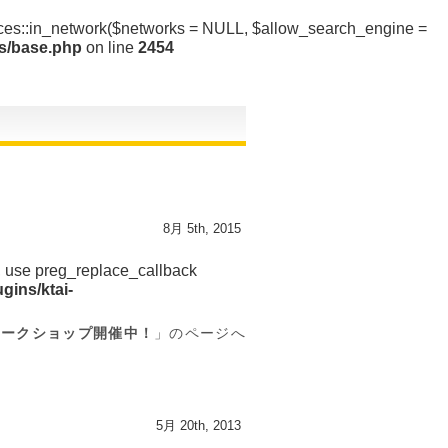
vices::in_network($networks = NULL, $allow_search_engine =
rs/base.php
on line
2454
8月 5th, 2015
d, use preg_replace_callback
gins/ktai-
ワークショップ開催中！
」のページへ
5月 20th, 2013