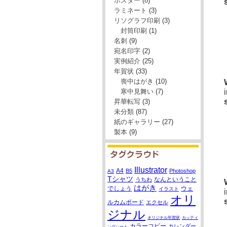
ポスター
(8)
ラミネート
(3)
リソグラフ印刷
(3)
封筒印刷
(1)
名刺
(9)
宛名印字
(2)
実例紹介
(25)
年賀状
(33)
喪中はがき
(10)
寒中見舞い
(7)
昇華転写
(3)
未分類
(87)
紙のギャラリー
(27)
製本
(9)
Illustrator
A4
B5
Photoshop
A3
Tシャツ
なんということ
うちわ
はがき
でしょう
ウェ
イラスト
オリ
ルカムボード
エクセル
ジナル
オリジナル年賀状
カッティ
カラーコピー
カレンダー
ングシート