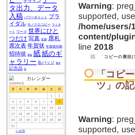
デザイン
Warning
: preg
タ出力、データ
supported, use
入稿
ブラ
パワーポイント
イダル
/home/users/1
モノクロコピー
ラミネ
世界にひと
ワード
ート
content/plugi
つだけ
席札
写真
名刺
line
2018
席次表
年賀状
年賀状印刷
紙
紙のギ
招待状
看板
「
コピーの裏技(
ャラリー
缶バッジ
製本
記念品
雪
「
コピー
ツ
」の記
2026年8月
月
火
水
木
金
土
日
1
2
3
4
5
6
7
8
9
10
11
12
13
14
15
16
17
18
19
20
21
22
23
Warning
: preg
24
25
26
27
28
29
30
31
supported, use
« 12月