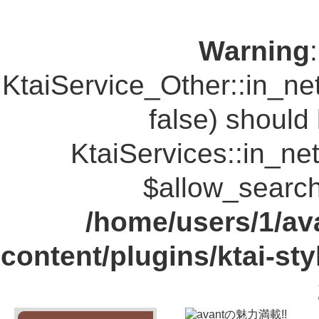
Warning
KtaiService_Other::in_n
false) should
KtaiServices::in_n
$allow_search
/home/users/1/av
content/plugins/ktai-st