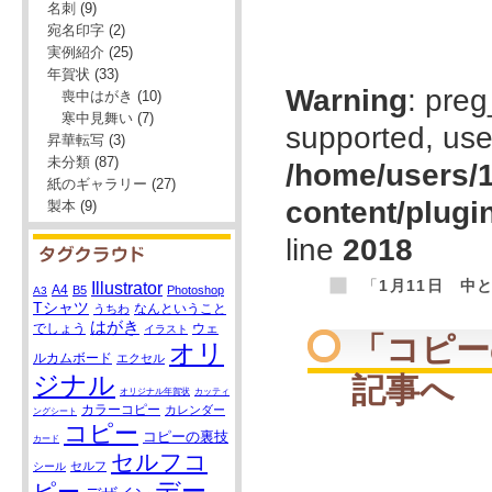
名刺
(9)
宛名印字
(2)
実例紹介
(25)
年賀状
(33)
Warning
: preg
喪中はがき
(10)
寒中見舞い
(7)
supported, use
昇華転写
(3)
未分類
(87)
/home/users/1
紙のギャラリー
(27)
content/plugi
製本
(9)
line
2018
「
1月11日 中
Illustrator
A4
B5
Photoshop
A3
Tシャツ
なんということ
うちわ
はがき
でしょう
ウェ
イラスト
「
コピー
オリ
ルカムボード
エクセル
ジナル
記事へ
オリジナル年賀状
カッティ
カラーコピー
カレンダー
ングシート
コピー
コピーの裏技
カード
セルフコ
セルフ
シール
デー
ピー