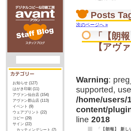
Posts 
次のページへ »
「
【朗報
【アヴァ
デジタルコピー＆印刷工房「avant」（アヴァ
ン）のスタッフブログ
Warning
: preg
お知らせ
(127)
supported, use
はがき印刷
(11)
アヴァン仙台店
(154)
/home/users/1
アヴァン郡山店
(113)
イベント
(9)
content/plugi
ウェアプリント
(22)
line
2018
コピー
(29)
サイン
(22)
「
【朗報】 新
カッティングシート
(7)