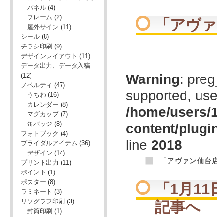
パネル
(4)
フレーム
(2)
「
アヴァ
屋外サイン
(11)
シール
(8)
チラシ印刷
(9)
デザインレイアウト
(11)
データ出力、データ入稿
(12)
Warning
: preg
ノベルティ
(47)
supported, use
うちわ
(16)
カレンダー
(8)
/home/users/1
マグカップ
(7)
缶バッジ
(8)
content/plugi
フォトブック
(4)
line
2018
ブライダルアイテム
(36)
デザイン
(14)
「
アヴァン仙台
プリント出力
(11)
ポイント
(1)
ポスター
(8)
「
1月1
ラミネート
(3)
リソグラフ印刷
(3)
記事へ
封筒印刷
(1)