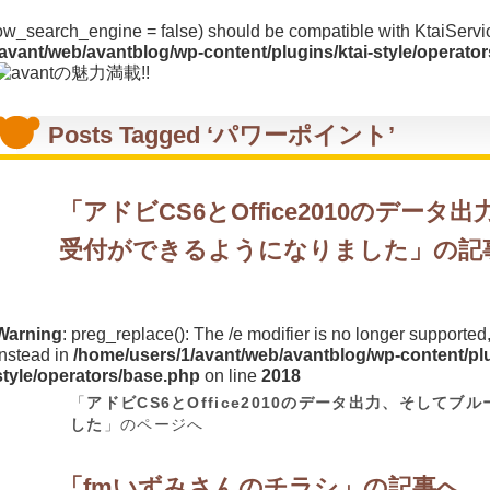
llow_search_engine = false) should be compatible with KtaiSer
avant/web/avantblog/wp-content/plugins/ktai-style/operato
Posts Tagged ‘パワーポイント’
「
アドビCS6とOffice2010のデー
受付ができるようになりました
」の記
Warning
: preg_replace(): The /e modifier is no longer supporte
instead in
/home/users/1/avant/web/avantblog/wp-content/plu
style/operators/base.php
on line
2018
「
アドビCS6とOffice2010のデータ出力、そして
した
」のページへ
「
fmいずみさんのチラシ
」の記事へ