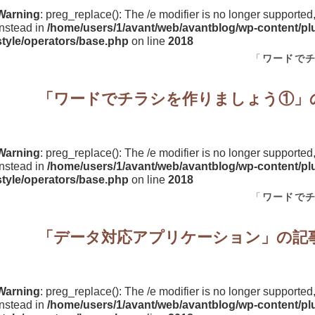
Warning
: preg_replace(): The /e modifier is no longer supporte
instead in
/home/users/1/avant/web/avantblog/wp-content/plu
style/operators/base.php
on line
2018
「
ワードで
「
ワードでチラシを作りましょう①
」
Warning
: preg_replace(): The /e modifier is no longer supporte
instead in
/home/users/1/avant/web/avantblog/wp-content/plu
style/operators/base.php
on line
2018
「
ワードで
「
データ対応アプリケーション
」の記
Warning
: preg_replace(): The /e modifier is no longer supporte
instead in
/home/users/1/avant/web/avantblog/wp-content/plu