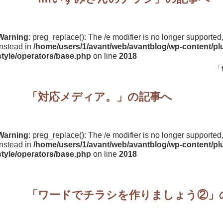
Warning
: preg_replace(): The /e modifier is no longer supporte
instead in
/home/users/1/avant/web/avantblog/wp-content/plu
style/operators/base.php
on line
2018
「
「
対応メディア。
」の記事へ
Warning
: preg_replace(): The /e modifier is no longer supporte
instead in
/home/users/1/avant/web/avantblog/wp-content/plu
style/operators/base.php
on line
2018
「
ワードでチラシを作りましょう②
」