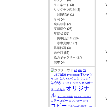
ポスター
(8)
ラミネート
(3)
リソグラフ印刷
(3)
封筒印刷
(1)
名刺
(9)
宛名印字
(2)
実例紹介
(25)
年賀状
(33)
喪中はがき
(10)
寒中見舞い
(7)
昇華転写
(3)
未分類
(87)
紙のギャラリー
(27)
製本
(9)
A4
B5
A3
Illustrator
Tシャツ
Photoshop
なんということでしょう
うちわ
はがき
ウェルカムボー
イラスト
オリジナ
ド
エクセル
ル
オリジナル年賀状
カッティングシート
カラーコピー
カレンダー
カード
コピー
コピーの裏技
シー