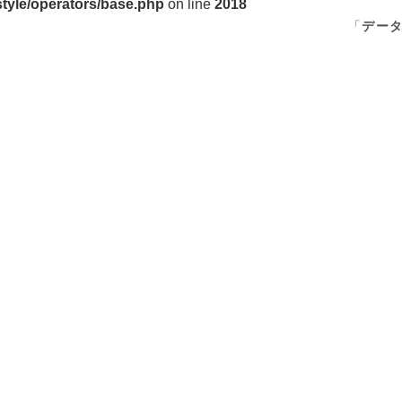
style/operators/base.php
on line
2018
「
デー