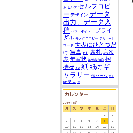
セルフコピ
セルフ
ル
データ
ー
デザイン
出力、データ入
稿
ブライ
パワーポイント
ダル
モノクロコピー
ラミネート
世界にひとつだ
ワード
け
席札
写真
席次
名刺
表
年賀状
招
年賀状印刷
紙
紙のギ
待状
看板
ャラリー
缶バッジ
製本
記念品
雪
2026年8月
月
火
水
木
金
土
日
1
2
3
4
5
6
7
8
9
10
11
12
13
14
15
16
17
18
19
20
21
22
23