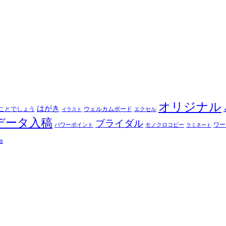
オリジナル
はがき
ことでしょう
ウェルカムボード
エクセル
イラスト
データ入稿
ブライダル
ワー
パワーポイント
モノクロコピー
ラミネート
雪