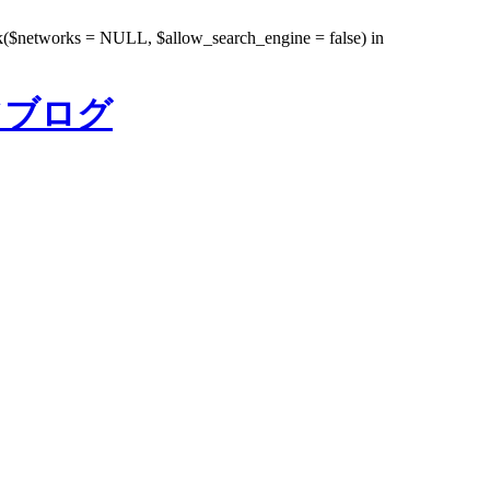
rk($networks = NULL, $allow_search_engine = false) in
フブログ