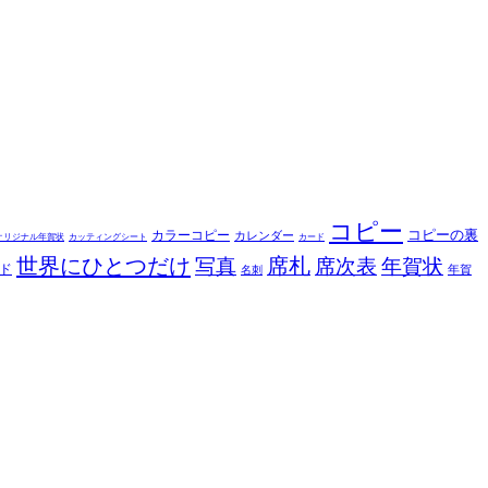
コピー
コピーの裏
カラーコピー
カレンダー
オリジナル年賀状
カッティングシート
カード
世界にひとつだけ
席札
写真
席次表
年賀状
ド
年賀
名刺