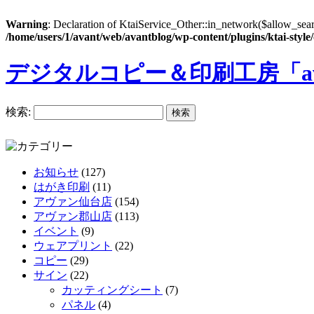
Warning
: Declaration of KtaiService_Other::in_network($allow_sea
/home/users/1/avant/web/avantblog/wp-content/plugins/ktai-style
デジタルコピー＆印刷工房「a
検索:
お知らせ
(127)
はがき印刷
(11)
アヴァン仙台店
(154)
アヴァン郡山店
(113)
イベント
(9)
ウェアプリント
(22)
コピー
(29)
サイン
(22)
カッティングシート
(7)
パネル
(4)