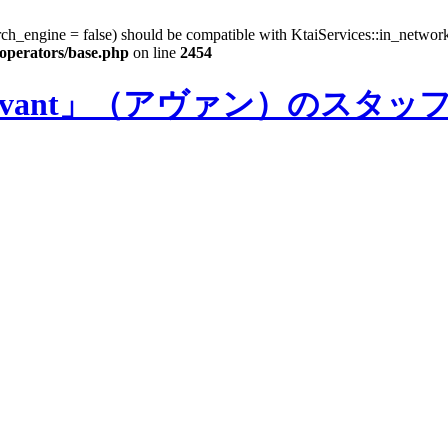
rch_engine = false) should be compatible with KtaiServices::in_netwo
/operators/base.php
on line
2454
vant」（アヴァン）のスタッ