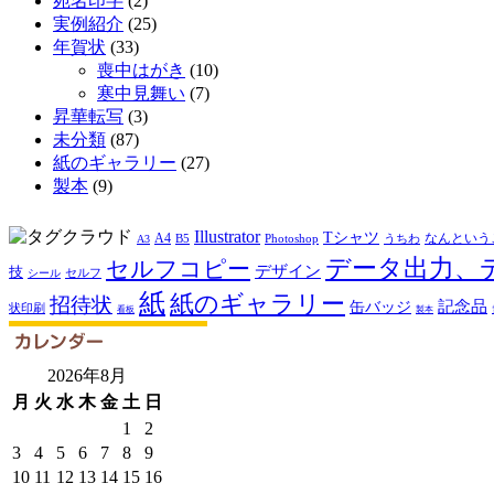
宛名印字
(2)
実例紹介
(25)
年賀状
(33)
喪中はがき
(10)
寒中見舞い
(7)
昇華転写
(3)
未分類
(87)
紙のギャラリー
(27)
製本
(9)
Illustrator
Tシャツ
A4
なんという
B5
Photoshop
うちわ
A3
データ出力、
セルフコピー
デザイン
技
セルフ
シール
紙
紙のギャラリー
招待状
記念品
缶バッジ
状印刷
看板
製本
2026年8月
月
火
水
木
金
土
日
1
2
3
4
5
6
7
8
9
10
11
12
13
14
15
16